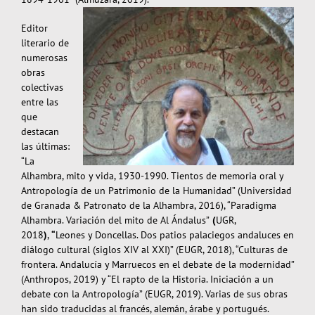
Editor
literario de
numerosas
obras
colectivas
entre las
que
destacan
las últimas:
“La
Alhambra, mito y vida, 1930-1990. Tientos de memoria oral y
Antropología de un Patrimonio de la Humanidad” (Universidad
de Granada & Patronato de la Alhambra, 2016), “Paradigma
Alhambra. Variación del mito de Al Ándalus”
(
UGR,
2018
)
,
“
Leones y Doncellas. Dos patios palaciegos andaluces en
diálogo cultural (siglos XIV al XXI)” (EUGR, 2018), “Culturas de
frontera. Andalucía y Marruecos en el debate de la modernidad”
(Anthropos, 2019) y “El rapto de la Historia. Iniciación a un
debate con la Antropología” (EUGR, 2019). Varias de sus obras
han sido traducidas al francés, alemán, árabe y portugués.