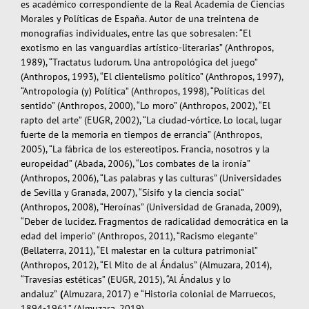
es académico correspondiente de la Real Academia de Ciencias
Morales y Políticas de España. Autor de una treintena de
monografías individuales, entre las que sobresalen: “El
exotismo en las vanguardias artístico-litera­rias” (Anthropos,
1989), “Tractatus ludorum. Una antropológica del juego”
(Anthro­pos, 1993), “El clientelismo político” (Anthropos, 1997),
“Antropología (y) Política” (Anthropos, 1998), “Políticas del
sentido” (Anthropos, 2000), “Lo moro” (Anthropos, 2002), “El
rapto del arte” (EUGR, 2002), “La ciudad-vórtice. Lo local, lugar
fuerte de la memoria en tiempos de errancia” (Anthropos,
2005), “La fábrica de los estereotipos. Francia, nosotros y la
europeidad” (Abada, 2006), “Los combates de la ironía”
(Anthropos, 2006), “Las palabras y las culturas” (Universidades
de Sevilla y Granada, 2007), “Sísifo y la ciencia social”
(Anthropos, 2008), “Heroínas” (Universidad de Granada, 2009),
“Deber de lucidez. Fragmentos de radicalidad democrática en la
edad del imperio” (Anthropos, 2011), “Racismo elegante”
(Bellaterra, 2011), “El malestar en la cultura patrimonial”
(Anthropos, 2012), “El Mito de al Ándalus” (Almuzara, 2014),
“Travesías estéticas” (EUGR, 2015), “Al Ándalus y lo
andaluz”
(
Almuzara, 2017) e “Historia colonial de Marruecos,
1894-1961” (Almuzara, 2019).