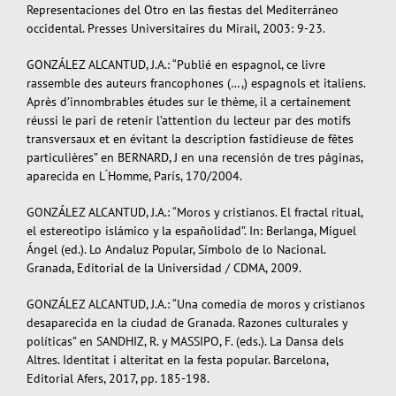
Representaciones del Otro en las fiestas del Mediterráneo
occidental. Presses Universitaires du Mirail, 2003: 9-23.
GONZÁLEZ ALCANTUD, J.A.: “Publié en espagnol, ce livre
rassemble des auteurs francophones (…,) espagnols et italiens.
Après d’innombrables études sur le thème, il a certainement
réussi le pari de retenir l’attention du lecteur par des motifs
transversaux et en évitant la description fastidieuse de fêtes
particulières” en BERNARD, J en una recensión de tres páginas,
aparecida en L ́Homme, París, 170/2004.
GONZÁLEZ ALCANTUD, J.A.: “Moros y cristianos. El fractal ritual,
el estereotipo islámico y la españolidad”. In: Berlanga, Miguel
Ángel (ed.). Lo Andaluz Popular, Símbolo de lo Nacional.
Granada, Editorial de la Universidad / CDMA, 2009.
GONZÁLEZ ALCANTUD, J.A.: “Una comedia de moros y cristianos
desaparecida en la ciudad de Granada. Razones culturales y
políticas” en SANDHIZ, R. y MASSIPO, F. (eds.). La Dansa dels
Altres. Identitat i alteritat en la festa popular. Barcelona,
Editorial Afers, 2017, pp. 185-198.