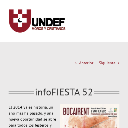
Saltar
al
contenido
Anterior
Siguiente
infoFIESTA 52
El 2014 ya es historia, un
año más ha pasado, y una
nueva oportunidad se abre
para todos los festeros y