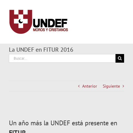
Saltar
al
contenido
La UNDEF en FITUR 2016
Buscar:
Anterior
Siguiente
Ver
imagen
Un año más la UNDEF está presente en
más
grande
FITUR.