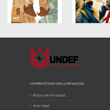
FIESTAS
MOROS Y CRISTIANOS –
A
CRISTIAN
ADOR 2026
2
COMPROMETIDOS CON LA PRIVACIDAD
Política de Privacidad
Aviso legal