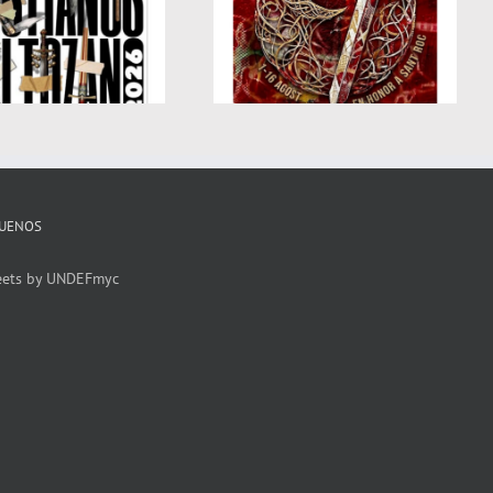
FIESTAS MOROS Y
CRISTIANOS – DENIA
2026
GUENOS
eets by UNDEFmyc