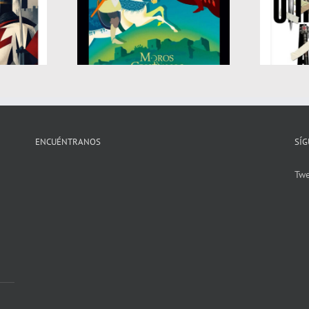
 MOROS Y
FIESTAS MOROS Y
OS – ASPE
CRISTIANOS – ALTOZANO
026
2026
ENCUÉNTRANOS
SÍ
Tw